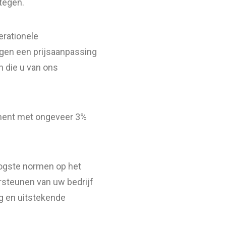
tegen.
rationele
ngen een prijsaanpassing
n die u van ons
iment met ongeveer 3%
oogste normen op het
ersteunen van uw bedrijf
g en uitstekende