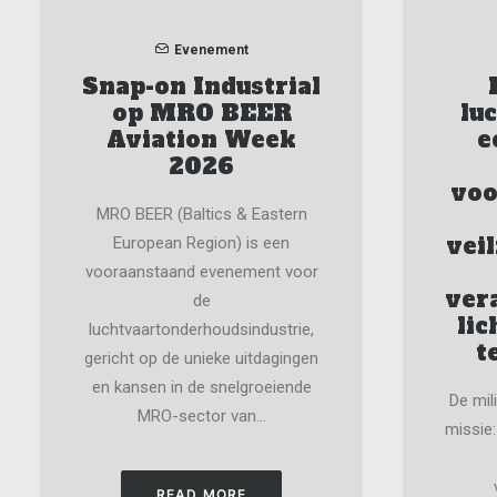
Evenement
Snap-on Industrial
op MRO BEER
lu
Aviation Week
e
2026
voo
MRO BEER (Baltics & Eastern
vei
European Region) is een
vooraanstaand evenement voor
ver
de
lic
luchtvaartonderhoudsindustrie,
t
gericht op de unieke uitdagingen
en kansen in de snelgroeiende
De mil
MRO-sector van…
missie:
READ MORE