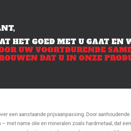
NT,
AT HET GOED MET U GAAT EN 
OOR UW VOORTDURENDE SAM
ROUWEN DAT U IN ONZE PRODU
 over een aanstaande prijsaanpassing. Door aanhoudende i
 – met name olie en mineralen zoals hardmetaal, dat een c