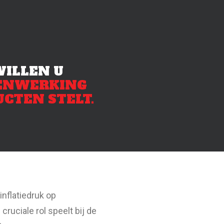
WILLEN U
ENWERKING
CTEN STELT.
nflatiedruk op
ruciale rol speelt bij de