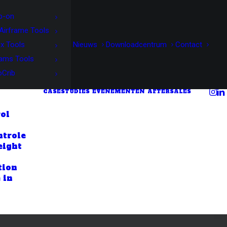
p-on
Airframe Tools
x Tools
Nieuws
Downloadcentrum
Contact
iams Tools
oCrib
CASESTUDIES
EVENEMENTEN
AFTERSALES
ol
ntrole
eight
tion
 in