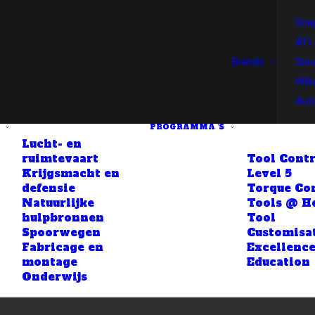
Sna
ATI 
Brands
Siou
Will
Aut
PROGRAMMA ‘S
Lucht- en
ruimtevaart
Tool Contr
Krijgsmacht en
Level 5
defensie
Torque Co
Natuurlijke
Tools @ H
hulpbronnen
Tool
Spoorwegen
Customisa
Fabricage en
Excellence
montage
Education
Onderwijs