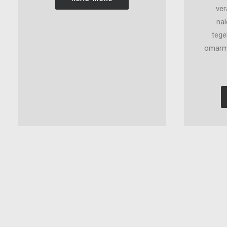
ver
nal
tegel
omarmen