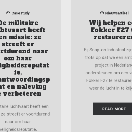
Casestudy
Nieuwsartikel
De militaire
Wij helpen 
chtvaart heeft
Fokker F27 
en missie: ze
restaurere
streeft er
rtdurend naar
Bij Snap-on Industrial zij
om haar
trots op dat we een amb
ligheidsreputat
project in Nederlan
ie,
ondersteunen om een ​​v
antwoordingsp
Fokker F27 te restaure
ht en naleving
weer de lucht in te krij
e verbeteren
itaire luchtvaart heeft een
READ MORE
 ze streeft er voortdurend
naar om haar
veiligheidsreputatie,