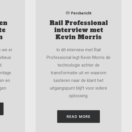
Persbericht
een
Rail Professional
te
interview met
n
Kevin Morris
n we er
In dit interview met Rail
itieus
Professional legt Kevin Morris de
d
technologie achter de
intage
transformatie uit en waarom
ren en
luisteren naar de klant het
gen.
uitgangspunt blijft voor iedere
oplossing.
READ MORE