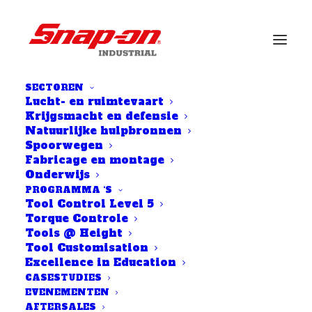
SECTOREN
Lucht- en ruimtevaart
Krijgsmacht en defensie
Natuurlijke hulpbronnen
HOUD
Spoorwegen
PRODUCTIVITEIT OP
Fabricage en montage
Onderwijs
SCHEMA
PROGRAMMA ‘S
Tool Control Level 5
Torque Controle
Tools @ Height
Tool Customisation
Excellence in Education
CASESTUDIES
EVENEMENTEN
Wanneer kritieke industriële
AFTERSALES