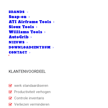
processen en problemen het
elimineren van verloren
BRANDS
Snap-on
gereedschapsproblemen
ATI Airframe Tools
vereisen, is de oplossing het
Sioux Tools
minimaliseren van menselijke
Williams Tools
AutoCrib
fouten. Laat Snap-on ATC de
NIEUWS
controle en tracking
DOWNLOADCENTRUM
automatisch afhandelen.
CONTACT
KLANTENVOORDEEL
werk standaardiseren
Productiviteit verhogen
Controle inventaris
Verliezen verminderen