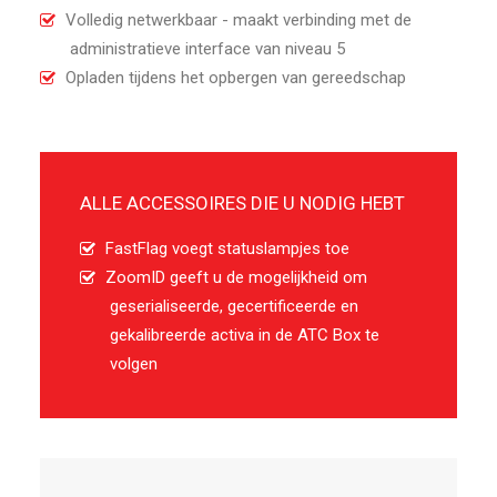
Volledig netwerkbaar - maakt verbinding met de
administratieve interface van niveau 5
Opladen tijdens het opbergen van gereedschap
ALLE ACCESSOIRES DIE U NODIG HEBT
FastFlag voegt statuslampjes toe
ZoomID geeft u de mogelijkheid om
geserialiseerde, gecertificeerde en
gekalibreerde activa in de ATC Box te
volgen